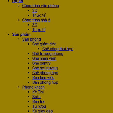
Dự án
Công trình văn phòng
3D
Thực tế
Công trình nhà ở
3D
Thực tế
Sản phẩm
Văn phòng
Ghế giám đốc
Ghế công thái học
Ghế trưởng phòng
Ghế nhân viên
Ghế pantry
Ghế hội trường
Ghế phòng họp
Bàn làm việc
Bàn phòng họp
Phòng khách
Kệ Tivi
Sofa
Bàn trà
Tủ rượu
Kệ giày dép