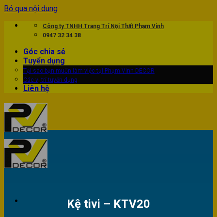
Bỏ qua nội dung
Công ty TNHH Trang Trí Nội Thất Phạm Vinh
0947 32 34 38
Góc chia sẻ
Tuyển dụng
Tại sao bạn muốn làm việc tại Phạm Vinh DECOR
Các vị trí tuyển dụng
Liên hệ
Kệ tivi – KTV20