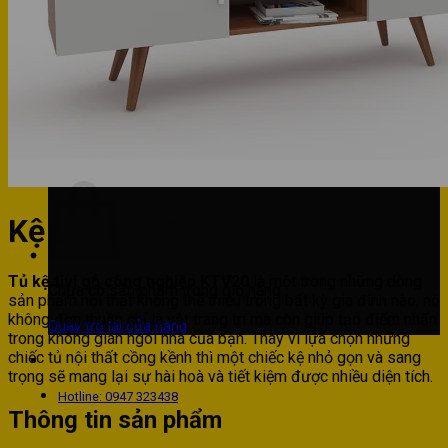
Phòng bếp
Phòng ngủ
Hotline: 0947 323438
Tìm kiếm:
Kệ tivi – KTV20
Tủ kệ tivi gỗ công nghiệp KTV20
là một trong những dòng
Chưa có sản phẩm trong giỏ hàng.
sản phẩm nội thất không thể thiếu trong bất kỳ gia đình nào, nó
không đơn thuần chỉ là vật trang trí mà còn giúp tạo điểm nhấn
Quay trở lại cửa hàng
trong không gian ngôi nhà của bạn. Thay vì lựa chọn những
chiếc tủ nội thất cồng kềnh thì một chiếc kệ nhỏ gọn và sang
trọng sẽ mang lại sự hài hoà và tiết kiệm được nhiều diện tích.
Hotline: 0947 323438
Thông tin sản phẩm