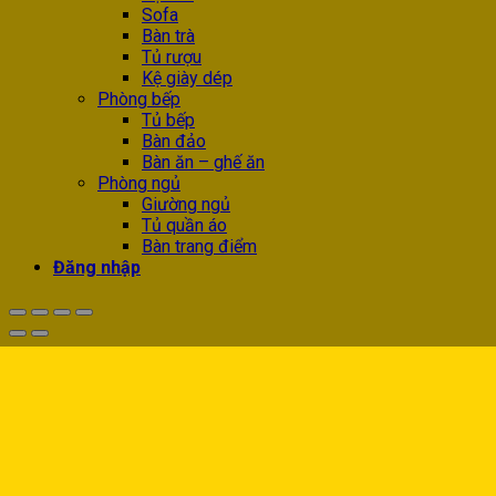
Sofa
Bàn trà
Tủ rượu
Kệ giày dép
Phòng bếp
Tủ bếp
Bàn đảo
Bàn ăn – ghế ăn
Phòng ngủ
Giường ngủ
Tủ quần áo
Bàn trang điểm
Đăng nhập