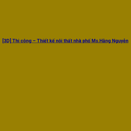
[3D] Thi công – Thiết kế nội thất nhà phố Ms.Hằng Nguyễn