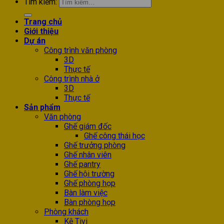
Tìm kiếm:
Trang chủ
Giới thiệu
Dự án
Công trình văn phòng
3D
Thực tế
Công trình nhà ở
3D
Thực tế
Sản phẩm
Văn phòng
Ghế giám đốc
Ghế công thái học
Ghế trưởng phòng
Ghế nhân viên
Ghế pantry
Ghế hội trường
Ghế phòng họp
Bàn làm việc
Bàn phòng họp
Phòng khách
Kệ Tivi