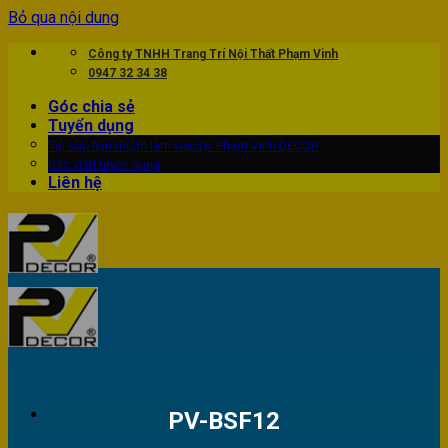
Bỏ qua nội dung
Công ty TNHH Trang Trí Nội Thất Phạm Vinh
0947 32 34 38
Góc chia sẻ
Tuyển dụng
Tại sao bạn muốn làm việc tại Phạm Vinh DECOR
Các vị trí tuyển dụng
Liên hệ
PV-BSF12