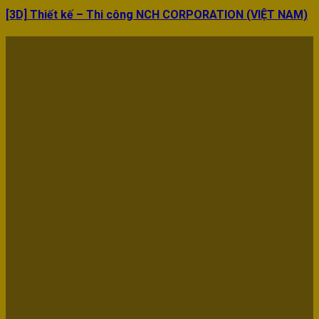
[3D] Thiết kế – Thi công NCH CORPORATION (VIỆT NAM)