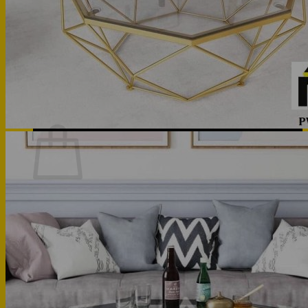
Phòng bếp
Phòng ngủ
Hotline: 0947 323438
Tìm kiếm:
Chưa có sản phẩm trong giỏ hàng.
Quay trở lại cửa hàng
Hotline: 0947 323438