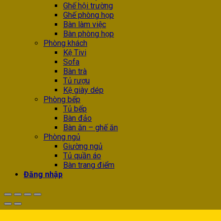
Ghế hội trường
Ghế phòng họp
Bàn làm việc
Bàn phòng họp
Phòng khách
Kệ Tivi
Sofa
Bàn trà
Tủ rượu
Kệ giày dép
Phòng bếp
Tủ bếp
Bàn đảo
Bàn ăn – ghế ăn
Phòng ngủ
Giường ngủ
Tủ quần áo
Bàn trang điểm
Đăng nhập