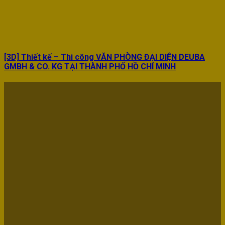
[3D] Thiết kế – Thi công VĂN PHÒNG ĐẠI DIỆN DEUBA
GMBH & CO. KG TẠI THÀNH PHỐ HỒ CHÍ MINH