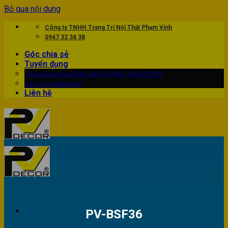
Bỏ qua nội dung
Công ty TNHH Trang Trí Nội Thất Phạm Vinh
0947 32 34 38
Góc chia sẻ
Tuyển dụng
Tại sao bạn muốn làm việc tại Phạm Vinh DECOR
Các vị trí tuyển dụng
Liên hệ
PV-BSF36