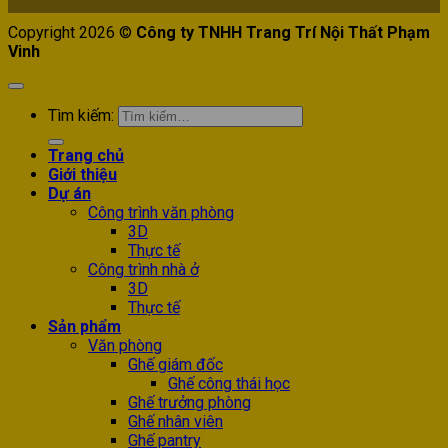
Copyright 2026 ©
Công ty TNHH Trang Trí Nội Thất Phạm
Vinh
Tìm kiếm:
Trang chủ
Giới thiệu
Dự án
Công trình văn phòng
3D
Thực tế
Công trình nhà ở
3D
Thực tế
Sản phẩm
Văn phòng
Ghế giám đốc
Ghế công thái học
Ghế trưởng phòng
Ghế nhân viên
Ghế pantry