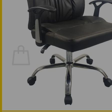
Phòng bếp
Phòng ngủ
Hotline: 0947 323438
Tìm kiếm:
Chưa có sản phẩm trong giỏ hàng.
Quay trở lại cửa hàng
Hotline: 0947 323438