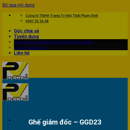
Bỏ qua nội dung
Công ty TNHH Trang Trí Nội Thất Phạm Vinh
0947 32 34 38
Góc chia sẻ
Tuyển dụng
Tại sao bạn muốn làm việc tại Phạm Vinh DECOR
Các vị trí tuyển dụng
Liên hệ
Ghế giám đốc – GGD23