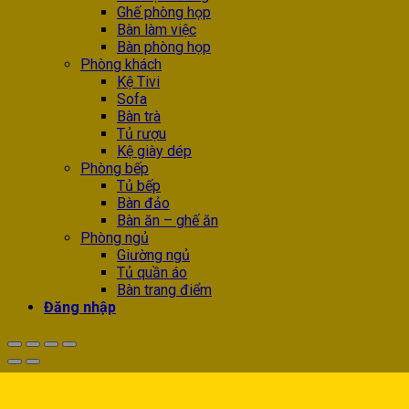
Ghế phòng họp
Bàn làm việc
Bàn phòng họp
Phòng khách
Kệ Tivi
Sofa
Bàn trà
Tủ rượu
Kệ giày dép
Phòng bếp
Tủ bếp
Bàn đảo
Bàn ăn – ghế ăn
Phòng ngủ
Giường ngủ
Tủ quần áo
Bàn trang điểm
Đăng nhập