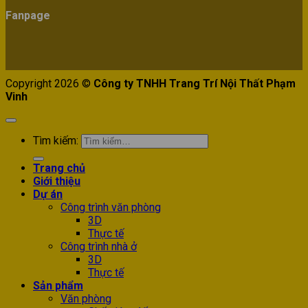
Fanpage
Copyright 2026 ©
Công ty TNHH Trang Trí Nội Thất Phạm
Vinh
Tìm kiếm:
Trang chủ
Giới thiệu
Dự án
Công trình văn phòng
3D
Thực tế
Công trình nhà ở
3D
Thực tế
Sản phẩm
Văn phòng