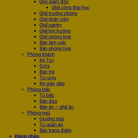
Ghế giám đốc
Ghế công thái học
Ghế trưởng phòng
Ghế nhân viên
Ghế pantry
Ghế hội trường
Ghế phòng họp
Bàn làm việc
Bàn phòng họp
Phòng khách
Kệ Tivi
Sofa
Bàn trà
Tủ rượu
Kệ giày dép
Phòng bếp
Tủ bếp
Bàn đảo
Bàn ăn – ghế ăn
Phòng ngủ
Giường ngủ
Tủ quần áo
Bàn trang điểm
Đăng nhập