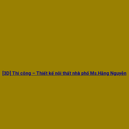
[3D] Thi công – Thiết kế nội thất nhà phố Ms.Hằng Nguyễn