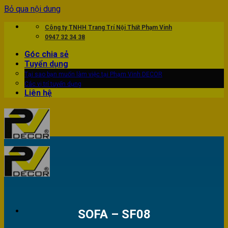
Bỏ qua nội dung
Công ty TNHH Trang Trí Nội Thất Phạm Vinh
0947 32 34 38
Góc chia sẻ
Tuyển dụng
Tại sao bạn muốn làm việc tại Phạm Vinh DECOR
Các vị trí tuyển dụng
Liên hệ
SOFA – SF08