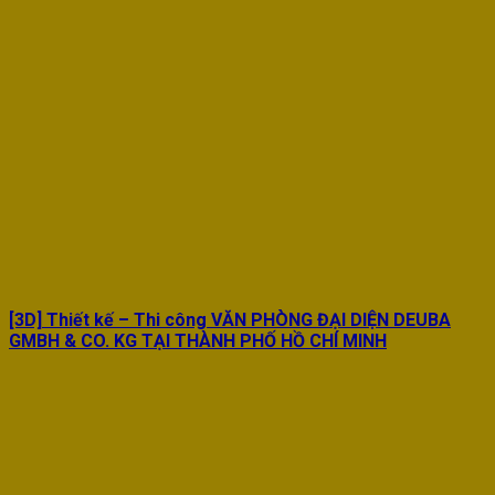
[3D] Thiết kế – Thi công VĂN PHÒNG ĐẠI DIỆN DEUBA
GMBH & CO. KG TẠI THÀNH PHỐ HỒ CHÍ MINH