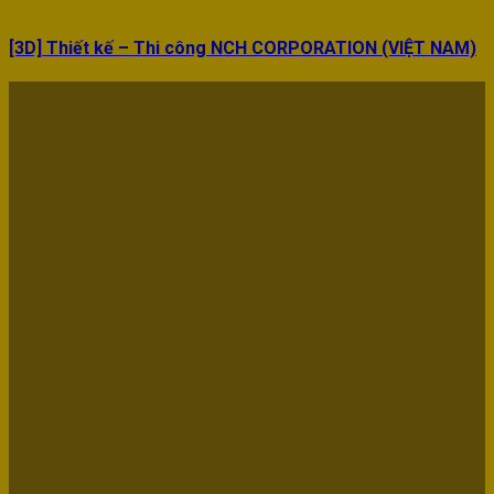
[3D] Thiết kế – Thi công NCH CORPORATION (VIỆT NAM)