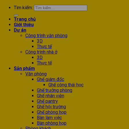
Tìm kiếm:
Trang chủ
Giới thiệu
Dự án
Công trình văn phòng
3D
Thực tế
Công trình nhà ở
3D
Thực tế
Sản phẩm
Văn phòng
Ghế giám đốc
Ghế công thái học
Ghế trưởng phòng
Ghế nhân viên
Ghế pantry
Ghế hội trường
Ghế phòng họp
Bàn làm việc
Bàn phòng họp
Phòng khách