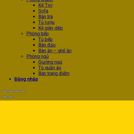
Kệ Tivi
Sofa
Bàn trà
Tủ rượu
Kệ giày dép
Phòng bếp
Tủ bếp
Bàn đảo
Bàn ăn – ghế ăn
Phòng ngủ
Giường ngủ
Tủ quần áo
Bàn trang điểm
Đăng nhập