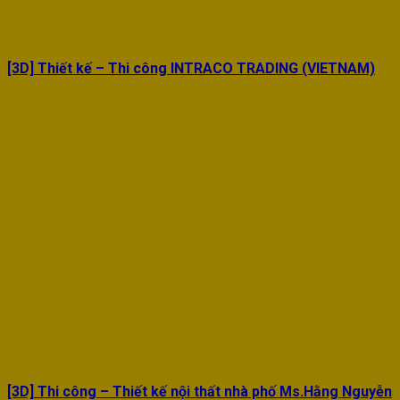
[3D] Thiết kế – Thi công INTRACO TRADING (VIETNAM)
[3D] Thi công – Thiết kế nội thất nhà phố Ms.Hằng Nguyễn