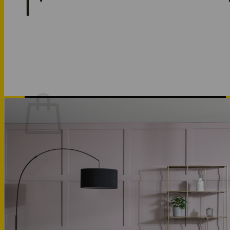
Phòng bếp
Phòng ngủ
Hotline: 0947 323438
Tìm kiếm:
Chưa có sản phẩm trong giỏ hàng.
Quay trở lại cửa hàng
Hotline: 0947 323438