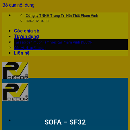
Bỏ qua nội dung
Công ty TNHH Trang Trí Nội Thất Phạm Vinh
0947 32 34 38
Góc chia sẻ
Tuyển dụng
Tại sao bạn muốn làm việc tại Phạm Vinh DECOR
Các vị trí tuyển dụng
Liên hệ
SOFA – SF32