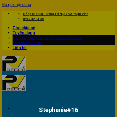
Bỏ qua nội dung
Công ty TNHH Trang Trí Nội Thất Phạm Vinh
0947 32 34 38
Góc chia sẻ
Tuyển dụng
Tại sao bạn muốn làm việc tại Phạm Vinh DECOR
Các vị trí tuyển dụng
Liên hệ
Stephanie#16