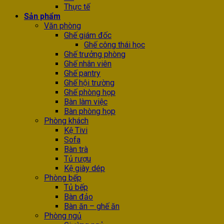
Thực tế
Sản phẩm
Văn phòng
Ghế giám đốc
Ghế công thái học
Ghế trưởng phòng
Ghế nhân viên
Ghế pantry
Ghế hội trường
Ghế phòng họp
Bàn làm việc
Bàn phòng họp
Phòng khách
Kệ Tivi
Sofa
Bàn trà
Tủ rượu
Kệ giày dép
Phòng bếp
Tủ bếp
Bàn đảo
Bàn ăn – ghế ăn
Phòng ngủ