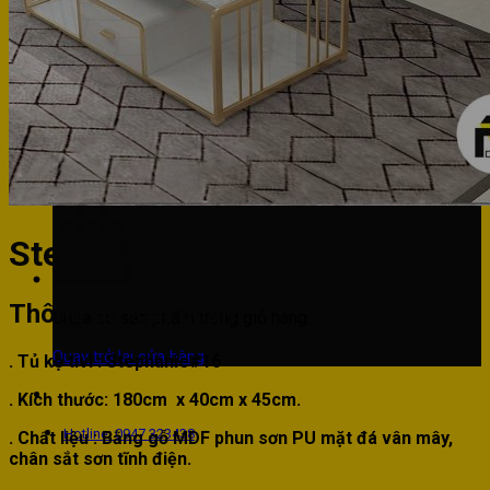
Phòng bếp
Phòng ngủ
Hotline: 0947 323438
Tìm kiếm:
Stephanie#16
Thông tin sản phẩm
Chưa có sản phẩm trong giỏ hàng.
Quay trở lại cửa hàng
. Tủ kệ tivi : Stephanie#16
. Kích thước: 180cm x 40cm x 45cm.
Hotline: 0947 323438
. Chất liệu : Bằng gỗ MDF phun sơn PU mặt đá vân mây,
chân sắt sơn tĩnh điện.