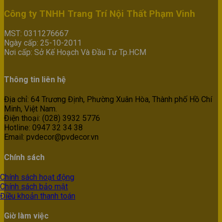
Công ty TNHH Trang Trí Nội Thất Phạm Vinh
MST: 0311276667
Ngày cấp: 25-10-2011
Nơi cấp: Sở Kế Hoạch Và Đầu Tư Tp.HCM
Thông tin liên hệ
Địa chỉ: 64 Trương Định, Phường Xuân Hòa, Thành phố Hồ Chí
Minh, Việt Nam.
Điện thoại: (028) 3932 5776
Hotline: 0947 32 34 38
Email: pvdecor@pvdecor.vn
Chính sách
Chính sách hoạt động
Chính sách bảo mật
Điều khoản thanh toán
Giờ làm việc