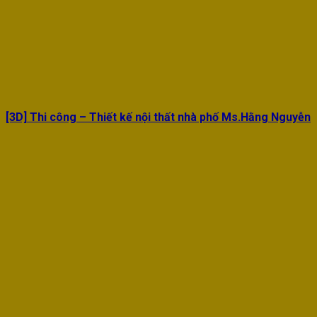
[3D] Thi công – Thiết kế nội thất nhà phố Ms.Hằng Nguyễn