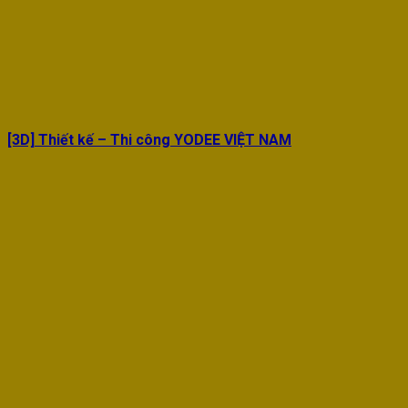
[3D] Thiết kế – Thi công YODEE VIỆT NAM