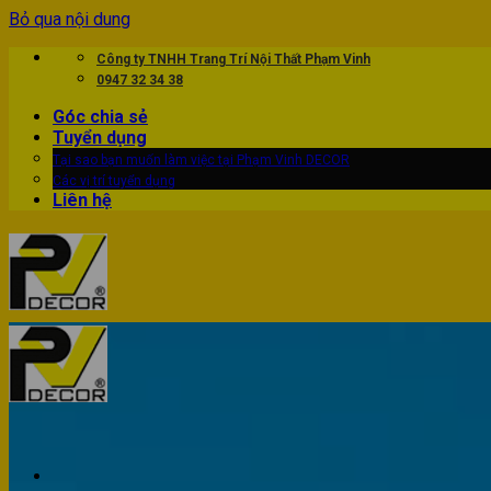
Bỏ qua nội dung
Công ty TNHH Trang Trí Nội Thất Phạm Vinh
0947 32 34 38
Góc chia sẻ
Tuyển dụng
Tại sao bạn muốn làm việc tại Phạm Vinh DECOR
Các vị trí tuyển dụng
Liên hệ