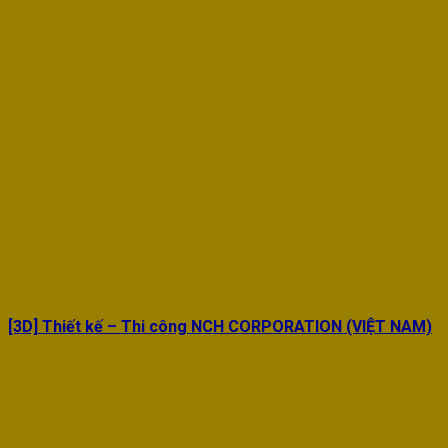
[3D] Thiết kế – Thi công NCH CORPORATION (VIỆT NAM)