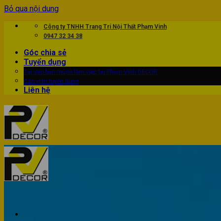
Bỏ qua nội dung
Công ty TNHH Trang Trí Nội Thất Phạm Vinh
0947 32 34 38
Góc chia sẻ
Tuyển dụng
Tại sao bạn muốn làm việc tại Phạm Vinh DECOR
Các vị trí tuyển dụng
Liên hệ