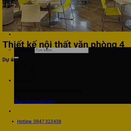
Phòng khách
Phòng bếp
Phòng ngủ
Hotline: 0947 323438
Thiết kế nội thất văn phòng 4
Tìm kiếm:
Dự án liên quan
Chưa có sản phẩm trong giỏ hàng.
Quay trở lại cửa hàng
Hotline: 0947 323438