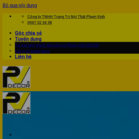
Bỏ qua nội dung
Công ty TNHH Trang Trí Nội Thất Phạm Vinh
0947 32 34 38
Góc chia sẻ
Tuyển dụng
Tại sao bạn muốn làm việc tại Phạm Vinh DECOR
Các vị trí tuyển dụng
Liên hệ