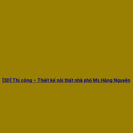
[3D] Thi công – Thiết kế nội thất nhà phố Ms.Hằng Nguyễn