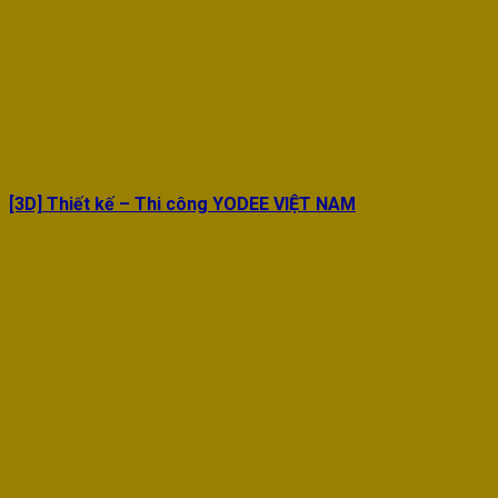
[3D] Thiết kế – Thi công YODEE VIỆT NAM