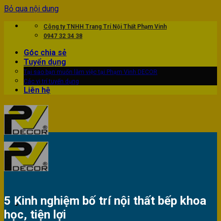
Bỏ qua nội dung
Công ty TNHH Trang Trí Nội Thất Phạm Vinh
0947 32 34 38
Góc chia sẻ
Tuyển dụng
Tại sao bạn muốn làm việc tại Phạm Vinh DECOR
Các vị trí tuyển dụng
Liên hệ
5 Kinh nghiệm bố trí nội thất bếp khoa
học, tiện lợi