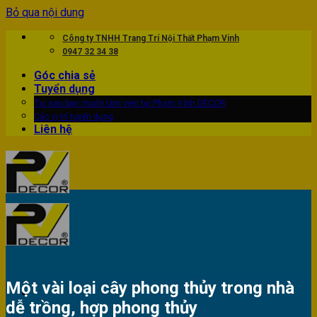
Bỏ qua nội dung
Công ty TNHH Trang Trí Nội Thất Phạm Vinh
0947 32 34 38
Góc chia sẻ
Tuyển dụng
Tại sao bạn muốn làm việc tại Phạm Vinh DECOR
Các vị trí tuyển dụng
Liên hệ
Một vài loại cây phong thủy trong nhà
dễ trồng, hợp phong thủy