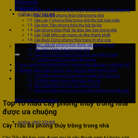
Phòng bếp
Phòng ngủ
Top 10 mẫu cây phong thủy trong nhà được ưa chuộng
Hotline: 0947 323438
Cây Trầu Bà phong thủy trồng trong nhà
Cây Lan Ý phong thủy trong nhà thu hút may mắn
Cây Kim Tiền phong thủy thu hút tài lộc
Cây phong thủy Phát Tài Búp Sen bày trong nhà
Cây Thiết Mộc Lan mang vẻ đẹp thanh khiết
Cây Đuôi Công phong thủy trang trí nhà cửa
Cây Lưỡi Hổ phong thủy được ưa chuộng nhất
Tìm kiếm:
Cây Hồng Môn bày trí trong nhà
Cây phong thủy trồng trong nhà Vạn Niên Thanh
Cây Phong Lộc Hoa đẹp ấn tượng
Lựa chọn cây phong thủy trong nhà cần lưu ý những gì?
Hướng dẫn cách trồng cây phong thủy trong nhà
Vị trí đặt cây phong thủy đón nguồn ánh sáng tốt
Thường xuyên cung cấp nước cho cây
Bón phân định kỳ cho cây phong thủy
Chưa có sản phẩm trong giỏ hàng.
Kiểm tra tình trạng cây phong thủy và trồng lại nếu cần
Quay trở lại cửa hàng
Top 10 mẫu cây phong thủy trong nhà
được ưa chuộng
Hotline: 0947 323438
Cây Trầu Bà phong thủy trồng trong nhà
Cây Trầu Bà hay còn được gọi là cây thạch cam tử hoặc sắn